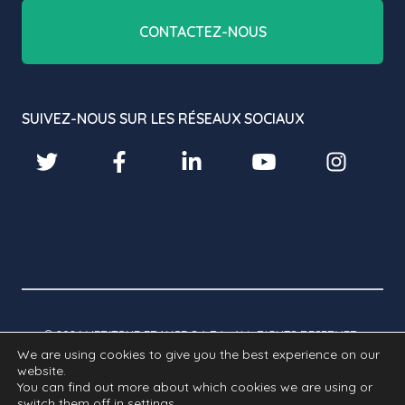
CONTACTEZ-NOUS
SUIVEZ-NOUS SUR LES RÉSEAUX SOCIAUX
© 2026 VERITONE FRANCE S.A.R.L. ALL RIGHTS RESERVED.
We are using cookies to give you the best experience on our
website.
Mentions
Cookies
Politique de
RGPD
You can find out more about which cookies we are using or
légales
protection de la vie
switch them off in
settings
.