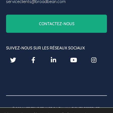
serviceclients@broadbean.com
CONTACTEZ-NOUS
SUIVEZ-NOUS SUR LES RÉSEAUX SOCIAUX
© 2026 VERITONE FRANCE S.A.R.L. ALL RIGHTS RESERVED.