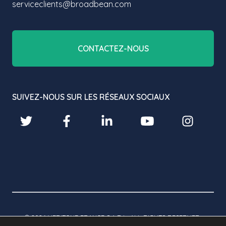
serviceclients@broadbean.com
CONTACTEZ-NOUS
SUIVEZ-NOUS SUR LES RÉSEAUX SOCIAUX
© 2026 VERITONE FRANCE S.A.R.L. ALL RIGHTS RESERVED.